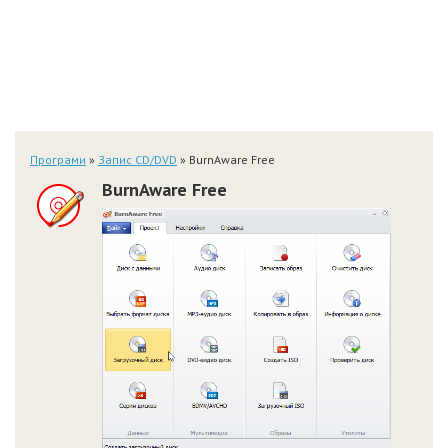
Програми
»
Запис CD/DVD
» BurnAware Free
BurnAware Free