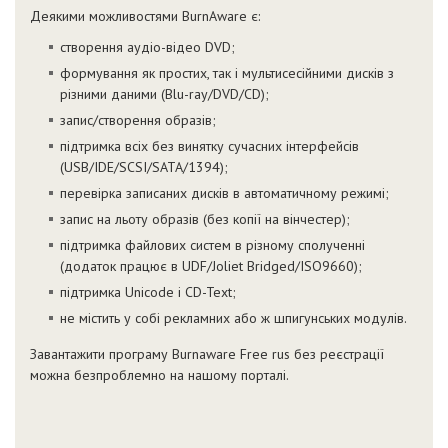
Деякими можливостями BurnAware є:
створення аудіо-відео DVD;
формування як простих, так і мультисесійними дисків з
різними даними (Blu-ray/DVD/CD);
запис/створення образів;
підтримка всіх без винятку сучасних інтерфейсів
(USB/IDE/SCSI/SATA/1394);
перевірка записаних дисків в автоматичному режимі;
запис на льоту образів (без копії на вінчестер);
підтримка файлових систем в різному сполученні
(додаток працює в UDF/Joliet Bridged/ISO9660);
підтримка Unicode і CD-Text;
не містить у собі рекламних або ж шпигунських модулів.
Завантажити програму Burnaware Free rus без реєстрації
можна безпроблемно на нашому порталі.