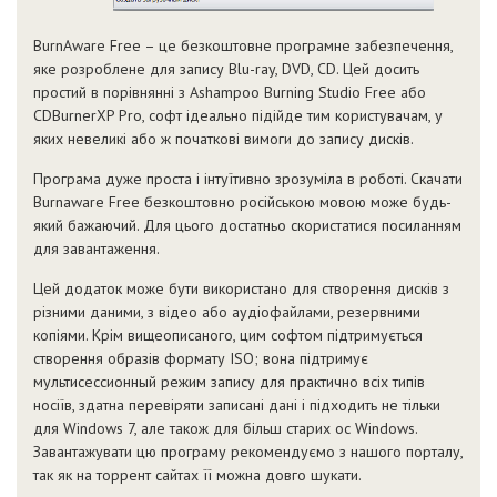
BurnAware Free – це безкоштовне програмне забезпечення,
яке розроблене для запису Blu-ray, DVD, CD. Цей досить
простий в порівнянні з Ashampoo Burning Studio Free або
CDBurnerXP Pro, софт ідеально підійде тим користувачам, у
яких невеликі або ж початкові вимоги до запису дисків.
Програма дуже проста і інтуїтивно зрозуміла в роботі. Скачати
Burnaware Free безкоштовно російською мовою може будь-
який бажаючий. Для цього достатньо скористатися посиланням
для завантаження.
Цей додаток може бути використано для створення дисків з
різними даними, з відео або аудіофайлами, резервними
копіями. Крім вищеописаного, цим софтом підтримується
створення образів формату ISO; вона підтримує
мультисессионный режим запису для практично всіх типів
носіїв, здатна перевіряти записані дані і підходить не тільки
для Windows 7, але також для більш старих ос Windows.
Завантажувати цю програму рекомендуємо з нашого порталу,
так як на торрент сайтах її можна довго шукати.