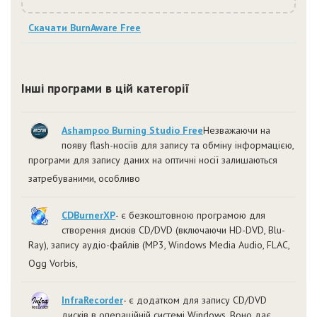
Скачати BurnAware Free
Інші програми в цій категорії
Ashampoo Burning Studio Free
Незважаючи на
появу flash-носіїв для запису та обміну інформацією,
програми для запису даних на оптичні носії залишаються
затребуваними, особливо
CDBurnerXP
- є безкоштовною програмою для
створення дисків CD/DVD (включаючи HD-DVD, Blu-
Ray), запису аудіо-файлів (MP3, Windows Media Audio, FLAC,
Ogg Vorbis,
InfraRecorder
- є додатком для запису CD/DVD
дисків в операційній системі Windows. Воно дає