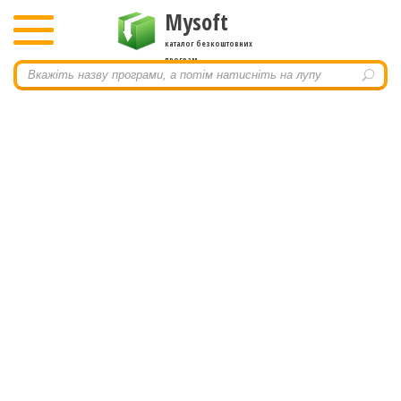
Mysoft
каталог безкоштовних
програм