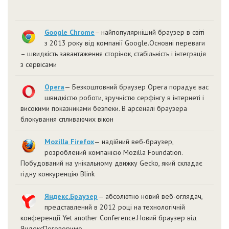
Google Chrome
– найпопулярніший браузер в світі
з 2013 року від компанії Google.Основні переваги
– швидкість завантаження сторінок, стабільність і інтеграція
з сервісами
Opera
— Безкоштовний браузер Opera порадує вас
швидкістю роботи, зручністю серфінгу в інтернеті і
високими показниками безпеки. В арсеналі браузера
блокування спливаючих вікон
Mozilla Firefox
— надійний веб-браузер,
розроблений компанією Mozilla Foundation.
Побудований на унікальному движку Gecko, який складає
гідну конкуренцію Blink
Яндекс.Браузер
— абсолютно новий веб-оглядач,
представлений в 2012 році на технологічній
конференції Yet another Conference.Новий браузер від
ЯндексПоговоримо