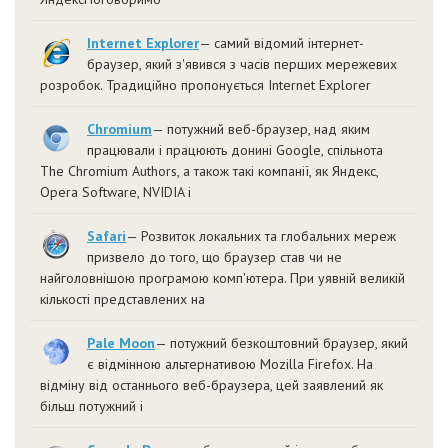
Internet Explorer
— самий відомий інтернет-
браузер, який з'явився з часів перших мережевих
розробок. Традиційно пропонується Internet Explorer
Chromium
— потужний веб-браузер, над яким
працювали і працюють донині Google, спільнота
The Chromium Authors, а також такі компанії, як Яндекс,
Opera Software, NVIDIA і
Safari
— Розвиток локальних та глобальних мереж
призвело до того, що браузер став чи не
найголовнішою програмою комп'ютера. При уявній великій
кількості представлених на
Pale Moon
— потужний безкоштовний браузер, який
є відмінною альтернативою Mozilla Firefox. На
відміну від останнього веб-браузера, цей заявлений як
більш потужний і