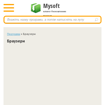
Mysoft
каталог безкоштовних
програм
Програми
» Браузери
Браузери