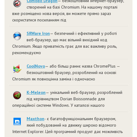
Comodo Dragon
— безкоштовний інтернет-браузер,
створений на базі Chromium. На нашому порталі
вже розміщено нова версія, ви можете прямо зараз
скористатися посиланням під
SRWare Iron
— безпечний і ефективний у роботі
веб-браузер, що має вільний вихідний код
Chromium. Якщо приватність грає для вас важливу роль,
рекомендуємо
CoolNovo
— або більш раннє назва ChromePlus —
безкоштовний браузер, розроблений на основі
Chromium як повноцінна заміна і одночасно
K-Meleon
— унікальний веб-браузер, розроблений
під керівництвом Dorian Boissonnade для
операційної системи Windows. У каталозі нашого
Maxthon
- є багатофункціональним браузером,
який побудований на движку широко відомого
Internet Explorer. Цей програмний продукт дає можливість