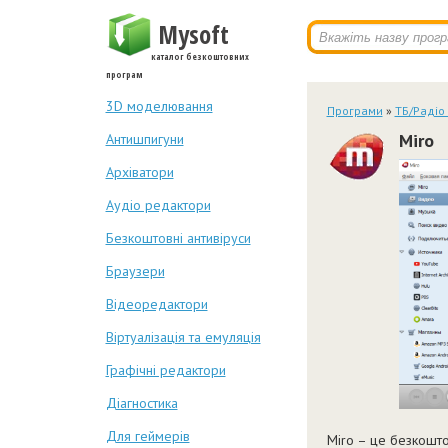
Mysoft
каталог безкоштовних
програм
3D моделювання
Програми
»
ТБ/Радіо
Miro
Антишпигуни
Архіватори
Аудіо редактори
Безкоштовні антивіруси
Браузери
Відеоредактори
Віртуалізація та емуляція
Графічні редактори
Діагностика
Для геймерів
Miro – це безкошт