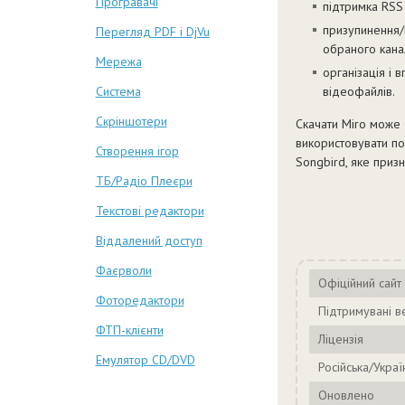
Програвачі
підтримка RSS 
призупинення/
Перегляд PDF і DjVu
обраного канал
Мережа
організація і 
Система
відеофайлів.
Скріншотери
Скачати Miro може 
використовувати по
Створення ігор
Songbird, яке приз
ТБ/Радіо Плеєри
Текстові редактори
Віддалений доступ
Фаєрволи
Офіційний сайт
Фоторедактори
Підтримувані ве
ФТП-клієнти
Ліцензія
Емулятор CD/DVD
Російська/Украї
Оновлено