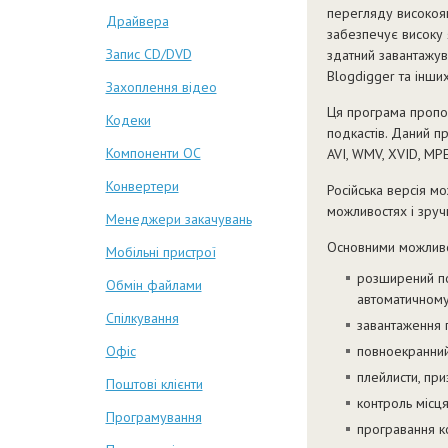
перегляду високоя
Драйвера
забезпечує високу 
Запис CD/DVD
здатний завантажув
Blogdigger та інших
Захоплення відео
Ця програма пропон
Кодеки
подкастів. Даний пр
Компоненти ОС
AVI, WMV, XVID, MPEG
Конвертери
Російська версія м
можливостях і зручн
Менеджери закачувань
Основними можливо
Мобільні пристрої
розширений по
Обмін файлами
автоматичному 
Спілкування
завантаження п
Офіс
повноекранний
плейлисти, пр
Поштові клієнти
контроль місця
Програмування
програвання ко