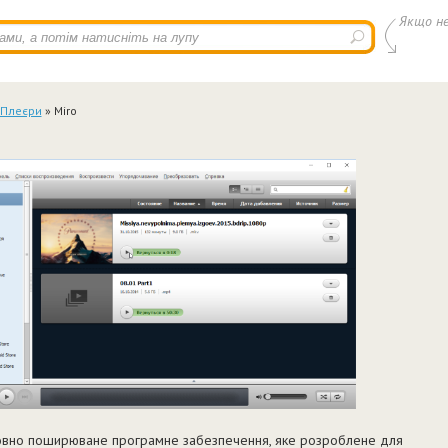
Якщо не
 Плеєри
» Miro
овно поширюване програмне забезпечення, яке розроблене для