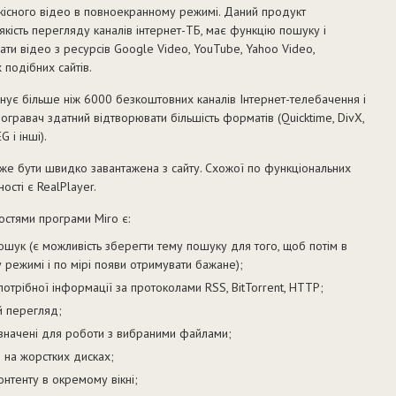
кісного відео в повноекранному режимі. Даний продукт
якість перегляду каналів інтернет-ТБ, має функцію пошуку і
ати відео з ресурсів Google Video, YouTube, Yahoo Video,
 подібних сайтів.
ує більше ніж 6000 безкоштовних каналів Інтернет-телебачення і
огравач здатний відтворювати більшість форматів (Quicktime, DivX,
 і інші).
оже бути швидко завантажена з сайту. Схожої по функціональних
ості є RealPlayer.
стями програми Miro є:
шук (є можливість зберегти тему пошуку для того, щоб потім в
режимі і по мірі появи отримувати бажане);
отрібної інформації за протоколами RSS, BitTorrent, HTTP;
 перегляд;
изначені для роботи з вибраними файлами;
 на жорстких дисках;
нтенту в окремому вікні;